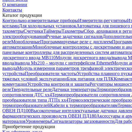
О компании
Контакты
Каталог продукции
Контрольно-измерительные приборы
Измерители-регуляторы
Из
котлами
Для холодильных установок
Автоматика для пищевого 
тахометры
Счетчики
Таймеры
Тахометры
Сбор, архивация и рег
электрооборудования
Ручные задатчики сигналов
Дополнительн
реле
Моноблочные
Программируемые реле с дисплеем
Программ
автоматизации
Моноблочные контроллеры с дискретными и ана
панельные контроллеры для распределенных систем автоматиз
дискретного ввода МВ110
Модули дискретного ввода/вывода 
ввода/вывода Мх210 – модули с интерфейсом Ethernet
Модули а
вывода
Модуль измерения параметров трехфазной электрическо
устройства
Преобразователи частоты
Устройства плавного пуск
тяжелых условий эксплуатации
Блок питания для ПЛК
Компакт
коммутации
Устройства контроля и защиты
Регуляторы мощнос
реле
Твердотельные реле
Датчики температуры
Термопреобразо
сопротивления ДТС xx4
Термопреобразователи сопротивления
преобразователи типа ДТПx xx4
Термоэлектрические преобразо
термопреобразователей
Кабели к термопреобразователям
Терми
ОВЕН ПД100
Высокоточные интеллектуальные датчики давл
фармацевтических производств ОВЕН ПД180
Аксессуары и арм
материалов
Уровнемеры
Сигнализаторы загазованности
Для раб
Приобретение продукции
Как оформить заказ