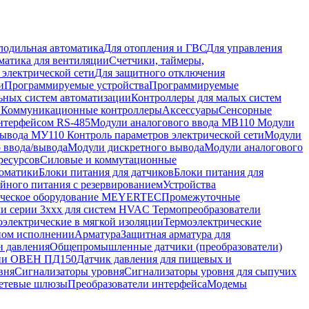
лодильная автоматика
Для отопления и ГВС
Для управления
матика для вентиляции
Счетчики, таймеры,
 электрической сети
Для защитного отключения
и
Программируемые устройства
Программируемые
ьных систем автоматизации
Контроллеры для малых систем
и
Коммуникационные контроллеры
Аксессуары
Сенсорные
нтерфейсом RS-485
Модули аналогового ввода МВ110
Модули
вывода МУ110
Контроль параметров электрической сети
Модули
 ввода/вывода
Модули дискретного вывода
Модули аналогового
ресурсов
Силовые и коммутационные
томатики
Блоки питания для датчиков
Блоки питания для
йного питания с резервированием
Устройства
ическое оборудование MEYERTEC
Промежуточные
ли серии 3ххх для систем HVAC
Термопреобразователи
оэлектрические в мягкой изоляции
Термоэлектрические
ном исполнении
Арматура
Защитная арматура для
и давления
Общепромышленные датчики (преобразователи)
яции ОВЕН ПД150
Датчик давления для пищевых и
вня
Сигнализаторы уровня
Сигнализаторы уровня для сыпучих
етевые шлюзы
Преобразователи интерфейса
Модемы