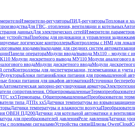
мерители
Измерители-регуляторы
ПИД-регуляторы
Тепловая и хо
производства
Для ГВС, отопления, вентиляции и котельных
Авто
истрация данных
Для электрических сетей
Измерители параметров
ые устройства
Приборы для индикации и управления задвижкам
ируемые логические контроллеры
Контроллеры с HMI для локал
логовыми входами/выходами для средних систем автоматизаци
ации
Панели оператора
Модули ввода/вывода Mх110 – модули с и
МК110
Модули дискретного вывода МУ110
Модули аналогового 
налогового ввода
Модули дискретного ввода
Модули дискретного
й сети
Контроллеры для диспетчеризации, телемеханики и учета 
а
Редукторы
Блоки питания
Блоки питания для промышленной ав
ные блоки питания для шкафов автоматики
Источники бесперебо
ти
Автоматическая запорно-регулирующая арматура
Электротехн
ватели сопротивления. Общепромышленные
Термопреобразовате
 ДТС xx5
Термопары. Общепромышленные
Преобразователи терм
ватели типа ДТПx xx5
Датчики температуры во взрывозащищен
сторы
Датчики температуры и влажности воздуха
Преобразовател
ения ОВЕН ПД200
Датчики для котельной автоматики и вентил
атура для преобразователей давления
Реле давления
Датчики уро
оты с полевыми сигналами
Устройства связи
Шлюзы OwenCloud
С